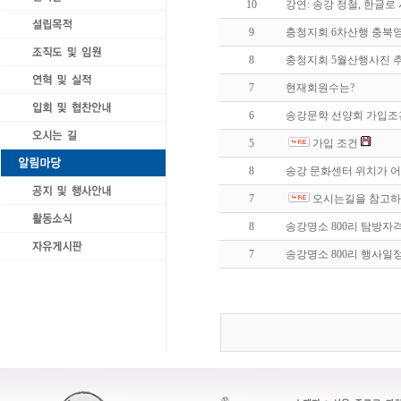
10
강연: 송강 정철, 한글로
9
충청지회 6차산행 충
8
충청지회 5월산행사진 
7
현재회원수는?
6
송강문학 선양회 가입조
5
가입 조건
8
송강 문화센터 위치가 어
7
오시는길을 참고하
8
송강명소 800리 탐방자
7
송강명소 800리 행사일