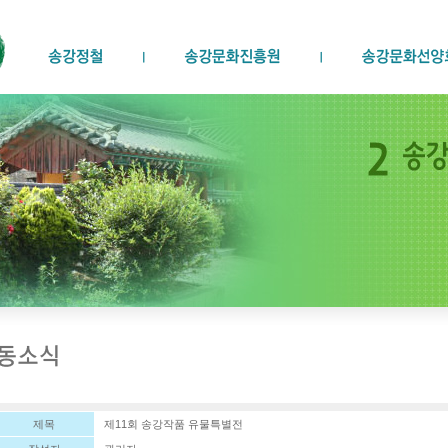
제목
제11회 송강작품 유물특별전