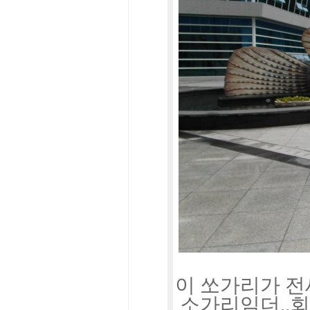
이 쏘가리가 전
소가리임더..회