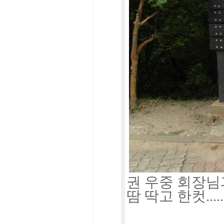
권 우중 회장님
땀 딱고 한컷.....