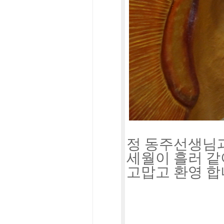
정 동주선생님
세월이 흘러 같
고맙고 환영 