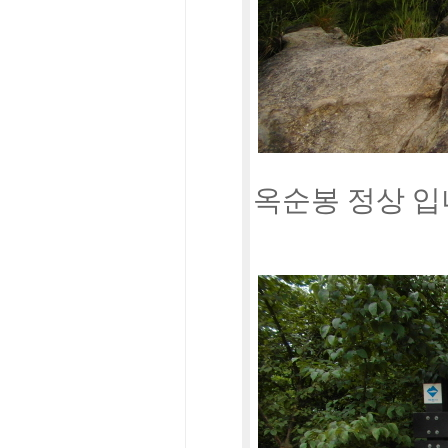
옥순봉 정상 