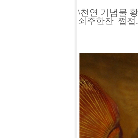
\천연 기념물 황
쇠주한잔 쩝접..