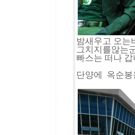
밤새우고 오는비
그치지를않는군요
빠스는 떠나 
단양에 옥순봉을 향하