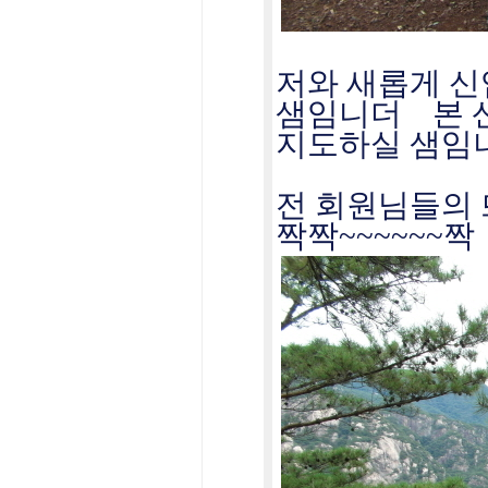
저와 새롭게 신
샘임니더 본 
지도하실 샘임
전 회원님들의 
짝짝~~~~~~짝