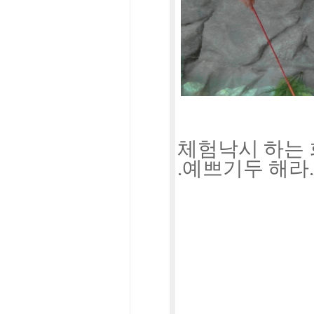
체험낙시 하는 
.예쁘기두 해라