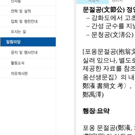
작성자
관리자
文節公
문절공
(
)
정
–
강화도에서 고
–
간성 군수를 지
文淸公
–
문청공
(
)
抱翁
[
포옹문절공
(
실려 있으나
,
별도
제공한 자료를 참
옹선생문집》의 내
鄭瀁
書簡文
考
〉
,
鄭禹澤
)
행장 요약
鄭瀁
포옹 문절공
(
,