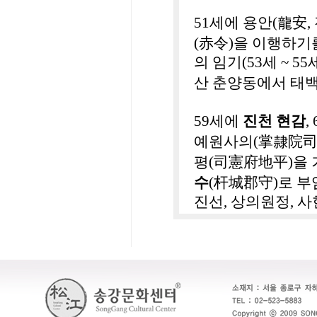
龍安
51
세에 용안
(
,
赤令
(
)
을 이행하기
의 임기
(53
세
~ 55
산 춘양동에서 태
59
세에
진천 현감
, 
掌隸院
예원사의
(
司憲府地平
평
(
)
을
杆城郡守
수
(
)
로 부
진선
,
상의원정
,
사