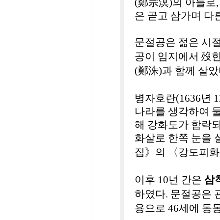
(
鄭宗溟
)
의 아들로
,
은 곧고 삼가며 
문절공은 젊은 시
歿
공이 임지에서
한
鄭洙
(
)
과 함께 살
병자호란
(1636
년
1
나라를 생각하여 
해 강화도가 함락
화살로 한쪽 눈을 
집》의 〈강도피
이후
10
년 간은
삼
하였다
.
문절공은 
용으로
46
세에 동