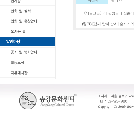
작성자
관리자
《서울신문》에 문청공과 신흠에 
(링크)
[맵씨·맘씨·솜씨] 술자리의