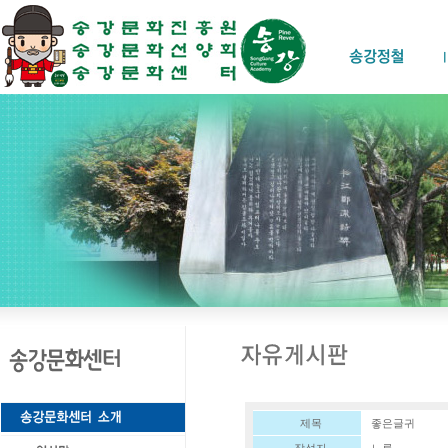
제목
좋은글귀